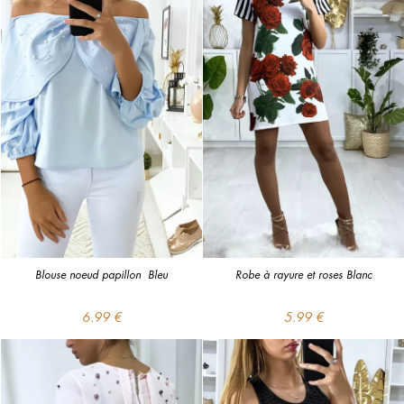
Blouse noeud papillon  Bleu
Robe à rayure et roses Blanc
6.99 €
5.99 €