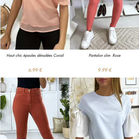
Haut chic épaules dénudées Corail
Pantalon slim  Rose
6.99 €
9.99 €