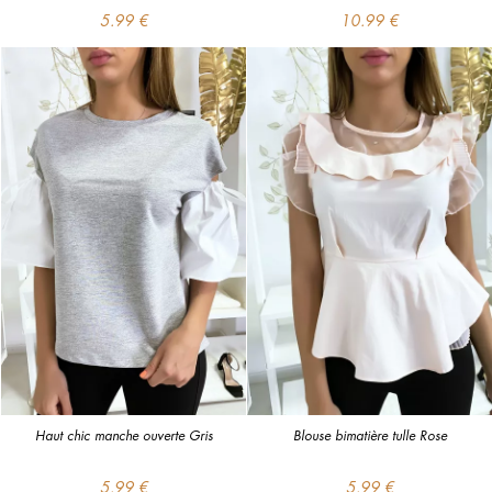
5.99 €
10.99 €
Haut chic manche ouverte Gris
Blouse bimatière tulle Rose
5.99 €
5.99 €