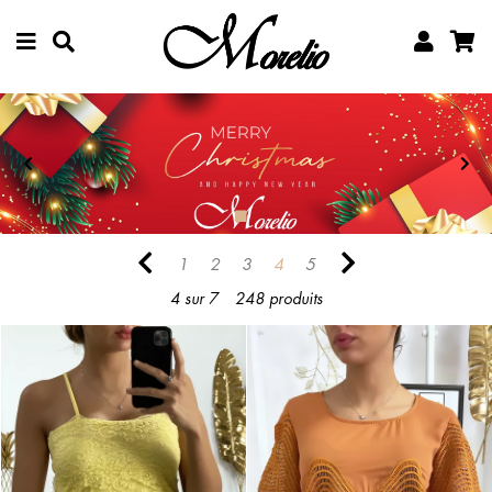
1
2
3
4
5
4 sur 7
248 produits