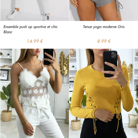
Ensemble push up sportive et chic 
Tenue yoga moderne Gris
Blanc
14.99 €
8.99 €