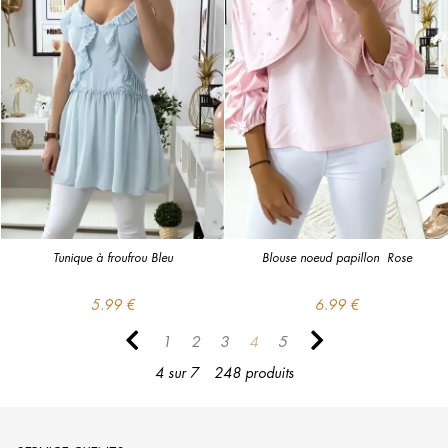
Tunique à froufrou Bleu
Blouse noeud papillon  Rose
5.99 €
6.99 €
1
2
3
4
5
4 sur 7
248 produits